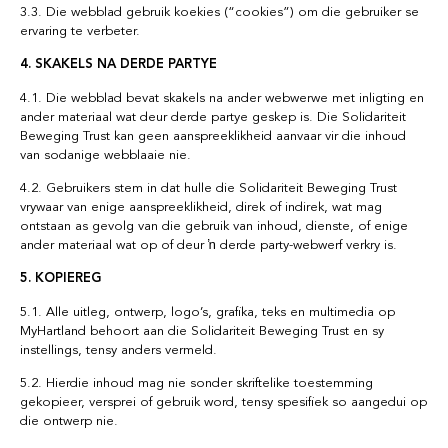
3.3. Die webblad gebruik koekies (“cookies”) om die gebruiker se
ervaring te verbeter.
4. SKAKELS NA DERDE PARTYE
4.1. Die webblad bevat skakels na ander webwerwe met inligting en
ander materiaal wat deur derde partye geskep is. Die Solidariteit
Beweging Trust kan geen aanspreeklikheid aanvaar vir die inhoud
van sodanige webblaaie nie.
4.2. Gebruikers stem in dat hulle die Solidariteit Beweging Trust
vrywaar van enige aanspreeklikheid, direk of indirek, wat mag
ontstaan as gevolg van die gebruik van inhoud, dienste, of enige
ander materiaal wat op of deur ŉ derde party-webwerf verkry is.
5. KOPIEREG
5.1. Alle uitleg, ontwerp, logo’s, grafika, teks en multimedia op
MyHartland behoort aan die Solidariteit Beweging Trust en sy
instellings, tensy anders vermeld.
5.2. Hierdie inhoud mag nie sonder skriftelike toestemming
gekopieer, versprei of gebruik word, tensy spesifiek so aangedui op
die ontwerp nie.