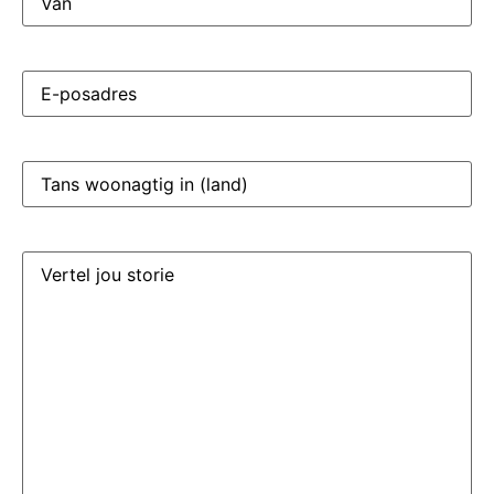
E-
posadres
(Required)
Tans
woonagtig
in
(land)
(Required)
Vertel
jou
storie
(Required)