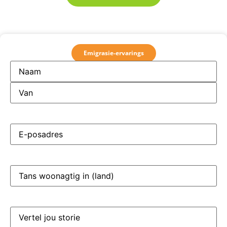
Emigrasie-ervarings
Name en
Van
(Required)
E-
posadres
(Required)
Tans
woonagtig
in
(land)
(Required)
Vertel
jou
storie
(Required)