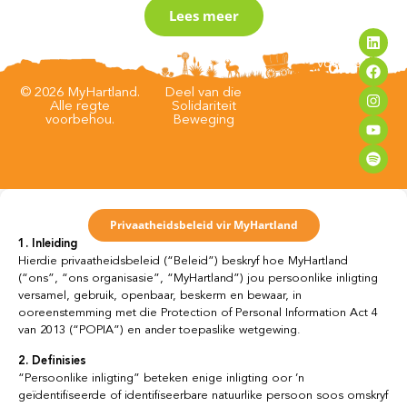
Lees meer
VOLG
Privaatheidsbeleid
Bepalings en
voorwaardes
ONS
© 2026 MyHartland.
Deel van die
Alle regte
Solidariteit
voorbehou.
Beweging
Privaatheidsbeleid vir MyHartland
1. Inleiding
Hierdie privaatheidsbeleid (“Beleid”) beskryf hoe MyHartland
(“ons”, “ons organisasie”, “MyHartland”) jou persoonlike inligting
versamel, gebruik, openbaar, beskerm en bewaar, in
ooreenstemming met die Protection of Personal Information Act 4
van 2013 (“POPIA”) en ander toepaslike wetgewing.
2. Definisies
“Persoonlike inligting” beteken enige inligting oor ’n
geïdentifiseerde of identifiseerbare natuurlike persoon soos omskryf