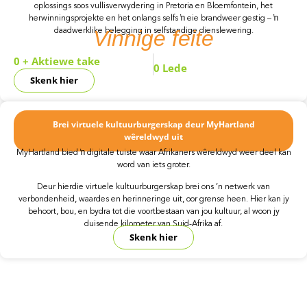
oplossings soos vullisverwydering in Pretoria en Bloemfontein, het
herwinningsprojekte en het onlangs selfs ŉ eie brandweer gestig – ŉ
Vinnige
feite
daadwerklike belegging in selfstandige dienslewering.
0
+ Aktiewe take
0
Lede
Skenk hier
Brei virtuele kultuurburgerskap deur MyHartland
wêreldwyd uit
MyHartland bied ŉ digitale tuiste waar Afrikaners wêreldwyd weer deel kan
word van iets groter.
Deur hierdie virtuele kultuurburgerskap brei ons ’n netwerk van
verbondenheid, waardes en herinneringe uit, oor grense heen. Hier kan jy
behoort, bou, en bydra tot die voortbestaan van jou kultuur, al woon jy
duisende kilometer van Suid-Afrika af.
Skenk hier