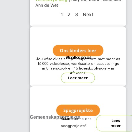
Ann de Wet
1
2
3
Next
Ons kinders leer
Wolkskool
Jou wêreldklas aanlyn leerplatform met meer as
16 000 videolesse, werkkaarte en assesserings
in 8 laerskool- en 16 hoërskoolvakke – in
Afrikaans.
Leer meer
Spogprojekte
Gemeenskapsprojekte
Gaan loer na ons
Lees
meer
spogprojekte!