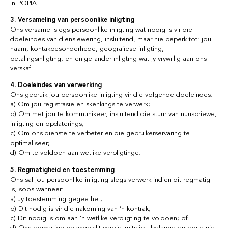
in POPIA.
3. Versameling van persoonlike inligting
Ons versamel slegs persoonlike inligting wat nodig is vir die
doeleindes van dienslewering, insluitend, maar nie beperk tot: jou
naam, kontakbesonderhede, geografiese inligting,
betalingsinligting, en enige ander inligting wat jy vrywillig aan ons
verskaf.
4. Doeleindes van verwerking
Ons gebruik jou persoonlike inligting vir die volgende doeleindes:
a) Om jou registrasie en skenkings te verwerk;
b) Om met jou te kommunikeer, insluitend die stuur van nuusbriewe,
inligting en opdaterings;
c) Om ons dienste te verbeter en die gebruikerservaring te
optimaliseer;
d) Om te voldoen aan wetlike verpligtinge.
5. Regmatigheid en toestemming
Ons sal jou persoonlike inligting slegs verwerk indien dit regmatig
is, soos wanneer:
a) Jy toestemming gegee het;
b) Dit nodig is vir die nakoming van ’n kontrak;
c) Dit nodig is om aan ’n wetlike verpligting te voldoen; of