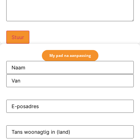
My pad na aanpassing
Name en
Van
(Required)
E-
posadres
(Required)
Tans
woonagtig
in