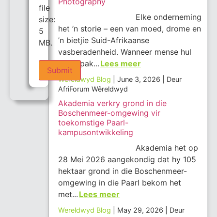
Photography
file
Elke onderneming
size:
het ’n storie – een van moed, drome en
5
’n bietjie Suid-Afrikaanse
MB.
vasberadenheid. Wanneer mense hul
tasse pak...
Lees meer
Wereldwyd Blog
June 3, 2026
Deur
AfriForum Wêreldwyd
Akademia verkry grond in die
Boschenmeer-omgewing vir
toekomstige Paarl-
kampusontwikkeling
Akademia het op
28 Mei 2026 aangekondig dat hy 105
hektaar grond in die Boschenmeer-
omgewing in die Paarl bekom het
met...
Lees meer
Wereldwyd Blog
May 29, 2026
Deur