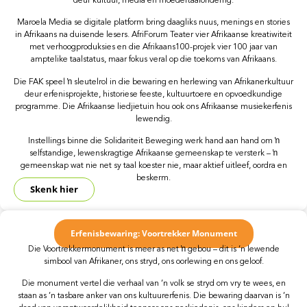
deur kultuur, media en moedertaalonderrig.
Maroela Media se digitale platform bring daagliks nuus, menings en stories
in Afrikaans na duisende lesers. AfriForum Teater vier Afrikaanse kreatiwiteit
met verhoogproduksies en die Afrikaans100-projek vier 100 jaar van
amptelike taalstatus, maar fokus veral op die toekoms van Afrikaans.
Die FAK speel ŉ sleutelrol in die bewaring en herlewing van Afrikanerkultuur
deur erfenisprojekte, historiese feeste, kultuurtoere en opvoedkundige
programme. Die Afrikaanse liedjietuin hou ook ons Afrikaanse musiekerfenis
lewendig.
Instellings binne die Solidariteit Beweging werk hand aan hand om ŉ
selfstandige, lewenskragtige Afrikaanse gemeenskap te versterk – ŉ
gemeenskap wat nie net sy taal koester nie, maar aktief uitleef, oordra en
beskerm.
Skenk hier
Erfenisbewaring: Voortrekker Monument
Die Voortrekkermonument is meer as net ŉ gebou – dit is ’n lewende
simbool van Afrikaner, ons stryd, ons oorlewing en ons geloof.
Die monument vertel die verhaal van ’n volk se stryd om vry te wees, en
staan as ’n tasbare anker van ons kultuurerfenis. Die bewaring daarvan is ’n