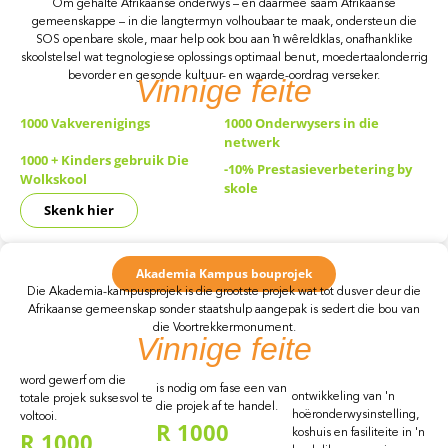
Om gehalte Afrikaanse onderwys – en daarmee saam Afrikaanse
gemeenskappe – in die langtermyn volhoubaar te maak, ondersteun die
SOS openbare skole, maar help ook bou aan ŉ wêreldklas, onafhanklike
skoolstelsel wat tegnologiese oplossings optimaal benut, moedertaalonderrig
bevorder en gesonde kultuur- en waarde-oordrag verseker.
Vinnige
feite
1000
Vakverenigings
1000
Onderwysers in die
netwerk
1000
+ Kinders gebruik Die
-10% Prestasieverbetering by
Wolkskool
skole
Skenk hier
Akademia Kampus bouprojek
Die Akademia-kampusprojek is die grootste projek wat tot dusver deur die
Afrikaanse gemeenskap sonder staatshulp aangepak is sedert die bou van
die Voortrekkermonument.
Vinnige
feite
word gewerf om die
is nodig om fase een van
ontwikkeling van 'n
totale projek suksesvol te
die projek af te handel.
hoëronderwysinstelling,
voltooi.
R
1000
R
1000
koshuis en fasiliteite in 'n