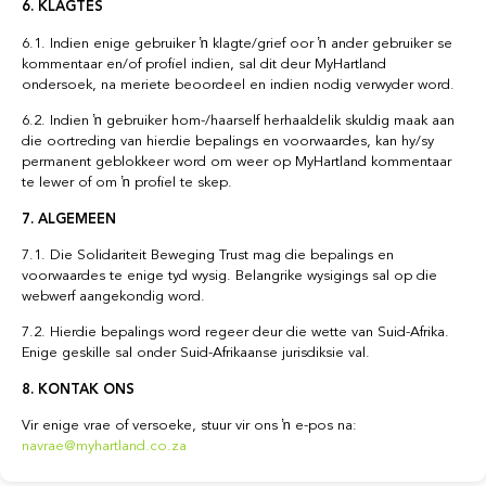
6. KLAGTES
6.1. Indien enige gebruiker ŉ klagte/grief oor ŉ ander gebruiker se
kommentaar en/of profiel indien, sal dit deur MyHartland
ondersoek, na meriete beoordeel en indien nodig verwyder word.
6.2. Indien ŉ gebruiker hom-/haarself herhaaldelik skuldig maak aan
die oortreding van hierdie bepalings en voorwaardes, kan hy/sy
permanent geblokkeer word om weer op MyHartland kommentaar
te lewer of om ŉ profiel te skep.
7. ALGEMEEN
7.1. Die Solidariteit Beweging Trust mag die bepalings en
voorwaardes te enige tyd wysig. Belangrike wysigings sal op die
webwerf aangekondig word.
7.2. Hierdie bepalings word regeer deur die wette van Suid-Afrika.
Enige geskille sal onder Suid-Afrikaanse jurisdiksie val.
8. KONTAK ONS
Vir enige vrae of versoeke, stuur vir ons ŉ e-pos na:
navrae@myhartland.co.za