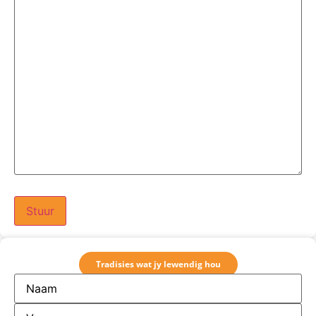
Tradisies wat jy lewendig hou
Name en
Van
(Required)