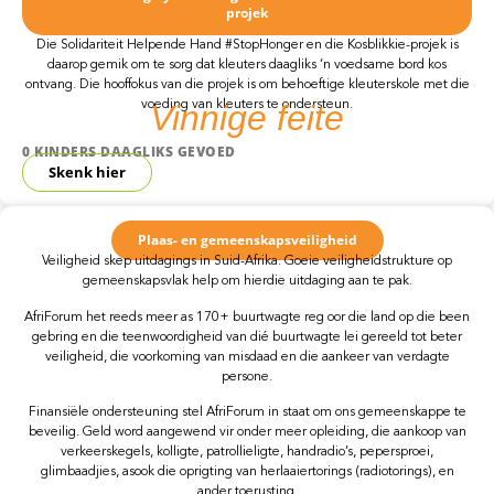
projek
Die Solidariteit Helpende Hand #StopHonger en die Kosblikkie-projek is
daarop gemik om te sorg dat kleuters daagliks ‘n voedsame bord kos
ontvang. Die hooffokus van die projek is om behoeftige kleuterskole met die
voeding van kleuters te ondersteun.
Vinnige
feite
0
KINDERS DAAGLIKS GEVOED
Skenk hier
Plaas- en gemeenskapsveiligheid
Veiligheid skep uitdagings in Suid-Afrika. Goeie veiligheidstrukture op
gemeenskapsvlak help om hierdie uitdaging aan te pak.
AfriForum het reeds meer as 170+ buurtwagte reg oor die land op die been
gebring en die teenwoordigheid van dié buurtwagte lei gereeld tot beter
veiligheid, die voorkoming van misdaad en die aankeer van verdagte
persone.
Finansiële ondersteuning stel AfriForum in staat om ons gemeenskappe te
beveilig. Geld word aangewend vir onder meer opleiding, die aankoop van
verkeerskegels, kolligte, patrollieligte, handradio’s, pepersproei,
glimbaadjies, asook die oprigting van herlaaiertorings (radiotorings), en
ander toerusting.