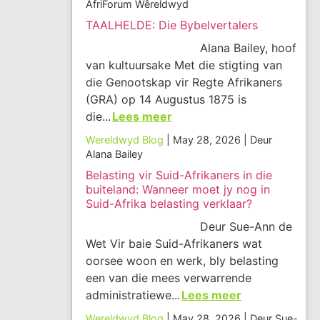
AfriForum Wêreldwyd
TAALHELDE: Die Bybelvertalers
Alana Bailey, hoof
van kultuursake Met die stigting van
die Genootskap vir Regte Afrikaners
(GRA) op 14 Augustus 1875 is
die...
Lees meer
Wereldwyd Blog
May 28, 2026
Deur
Alana Bailey
Belasting vir Suid-Afrikaners in die
buiteland: Wanneer moet jy nog in
Suid-Afrika belasting verklaar?
Deur Sue-Ann de
Wet Vir baie Suid-Afrikaners wat
oorsee woon en werk, bly belasting
een van die mees verwarrende
administratiewe...
Lees meer
Wereldwyd Blog
May 28, 2026
Deur Sue-