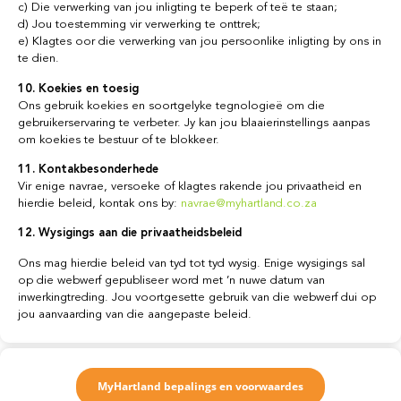
c) Die verwerking van jou inligting te beperk of teë te staan;
d) Jou toestemming vir verwerking te onttrek;
e) Klagtes oor die verwerking van jou persoonlike inligting by ons in
te dien.
10. Koekies en toesig
Ons gebruik koekies en soortgelyke tegnologieë om die
gebruikerservaring te verbeter. Jy kan jou blaaierinstellings aanpas
om koekies te bestuur of te blokkeer.
11. Kontakbesonderhede
Vir enige navrae, versoeke of klagtes rakende jou privaatheid en
hierdie beleid, kontak ons by:
navrae@myhartland.co.za
12. Wysigings aan die privaatheidsbeleid
Ons mag hierdie beleid van tyd tot tyd wysig. Enige wysigings sal
op die webwerf gepubliseer word met ’n nuwe datum van
inwerkingtreding. Jou voortgesette gebruik van die webwerf dui op
jou aanvaarding van die aangepaste beleid.
MyHartland bepalings en voorwaardes