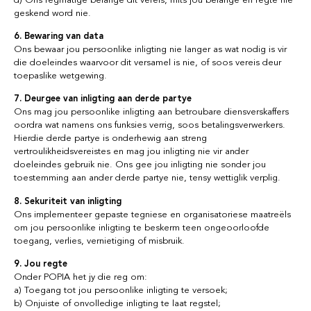
d) Ons regmatige belange dit vereis, mits jou belange en regte nie
geskend word nie.
6. Bewaring van data
Ons bewaar jou persoonlike inligting nie langer as wat nodig is vir
die doeleindes waarvoor dit versamel is nie, of soos vereis deur
toepaslike wetgewing.
7. Deurgee van inligting aan derde partye
Ons mag jou persoonlike inligting aan betroubare diensverskaffers
oordra wat namens ons funksies verrig, soos betalingsverwerkers.
Hierdie derde partye is onderhewig aan streng
vertroulikheidsvereistes en mag jou inligting nie vir ander
doeleindes gebruik nie. Ons gee jou inligting nie sonder jou
toestemming aan ander derde partye nie, tensy wettiglik verplig.
8. Sekuriteit van inligting
Ons implementeer gepaste tegniese en organisatoriese maatreëls
om jou persoonlike inligting te beskerm teen ongeoorloofde
toegang, verlies, vernietiging of misbruik.
9. Jou regte
Onder POPIA het jy die reg om:
a) Toegang tot jou persoonlike inligting te versoek;
b) Onjuiste of onvolledige inligting te laat regstel;