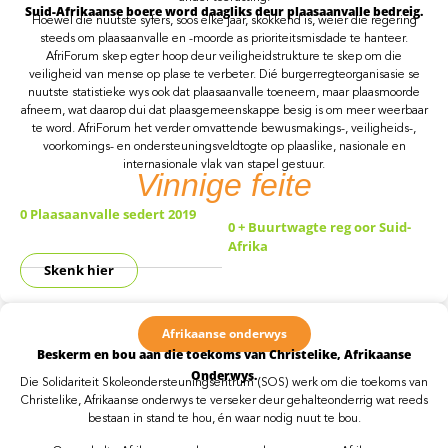
Suid-Afrikaanse boere word daagliks deur plaasaanvalle bedreig.
Hoewel die nuutste syfers, soos elke jaar, skokkend is, weier die regering
steeds om plaasaanvalle en -moorde as prioriteitsmisdade te hanteer.
AfriForum skep egter hoop deur veiligheidstrukture te skep om die
veiligheid van mense op plase te verbeter. Dié burgerregteorganisasie se
nuutste statistieke wys ook dat plaasaanvalle toeneem, maar plaasmoorde
afneem, wat daarop dui dat plaasgemeenskappe besig is om meer weerbaar
te word. AfriForum het verder omvattende bewusmakings-, veiligheids-,
voorkomings- en ondersteuningsveldtogte op plaaslike, nasionale en
internasionale vlak van stapel gestuur.
Vinnige
feite
0
Plaasaanvalle sedert 2019
0
+ Buurtwagte reg oor Suid-
Afrika
Skenk hier
Afrikaanse onderwys
Beskerm en bou aan die toekoms van Christelike, Afrikaanse
Onderwys.
Die Solidariteit Skoleondersteuningsentrum (SOS) werk om die toekoms van
Christelike, Afrikaanse onderwys te verseker deur gehalteonderrig wat reeds
bestaan in stand te hou, én waar nodig nuut te bou.