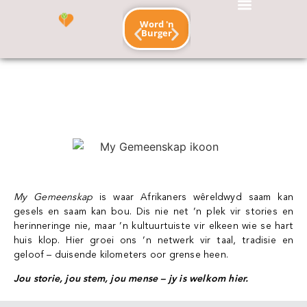
Word 'n
Maak ‘n
Burger
skenking
Afrikaanse Kultuurhuis
My Gemeenskap
Kom Kuier-jeugprogram
MY
GEMEENSKA
My Gemeenskap
is waar Afrikaners wêreldwyd saam kan
gesels en saam kan bou. Dis nie net ’n plek vir stories en
herinneringe nie, maar ’n kultuurtuiste vir elkeen wie se hart
huis klop. Hier groei ons ’n netwerk vir taal, tradisie en
geloof – duisende kilometers oor grense heen.
Jou storie, jou stem, jou mense – jy is welkom hier.