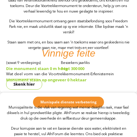
daad van verantwoordelikheid teenoor ons geskiedenis, ons kinders en hul
toekoms. Deur die Voortrekkermonument te ondersteun, help jy om ons
verhaal lewendig te hou en nuwe geslagte te inspireer.
Die Voortrekkermonument ontvang geen staatsbefondsing soos Freedom
Park nie, en maak uitsluitlik staat op sy eie inkomste. Elke bydrae maak ’n
verskil!
Staan saam met ons, en bou saam aan ’n toekoms waar ons geskiedenis nie
vergete gaan nie, maar met trots en eer voortleef.
Vinnige
feite
(sowat 9 verdiepings)
Besoekers jaarliks
Die monument staan
0
m hoog
0
tot 300 000
Wat deel vorm van die Voortrekkermonument-Erfenisterrein
Monument staan op ongeveer
0
hektaar
Skenk hier
Munispale dienste verbetering
Munisipaliteite is die vlak van regering wat mense daagliks raak, maar faal
dikwels in hul grondwetlike pligte. AfriForum se reaksie hierop is tweeledig:
druk op die owerhede én selfbestuur deur gemeenskappe.
Deur korrupsie aan te vat en basiese dienste soos water, elektrisiteit en
paaie te herstel, vul AfriForum die leemtes. Ons bied ook praktiese