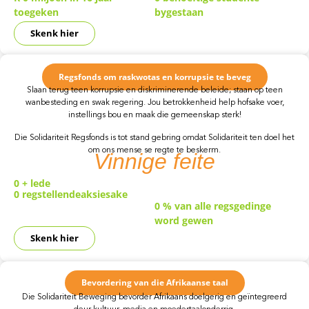
toegeken
bygestaan
Skenk hier
Regsfonds om raskwotas en korrupsie te beveg
Slaan terug teen korrupsie en diskriminerende beleide; staan op teen
wanbesteding en swak regering. Jou betrokkenheid help hofsake voer,
instellings bou en maak die gemeenskap sterk!
Die Solidariteit Regsfonds is tot stand gebring omdat Solidariteit ten doel het
om ons mense se regte te beskerm.
Vinnige
feite
0
+ lede
0
regstellendeaksiesake
0
% van alle regsgedinge
word gewen
Skenk hier
Bevordering van die Afrikaanse taal
Die Solidariteit Beweging bevorder Afrikaans doelgerig en geïntegreerd