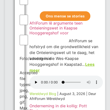
Ons mense se stories
Geleentheid
(Required)
AfriForum lê argumente teen
Onteieningswet in Kaapse
Hooggeregshof voor
Skakel
(Required)
AfriForum se
hofstryd om die grondwetlikheid van
die Onteieningswet uit te daag, het
Foto/advertensie
vandag in die Wes-Kaapse
Hooggeregshof in Kaapstad...
Lees
meer
Accepted
file
types:
jpeg,
Wereldwyd Blog
August 3, 2026
Deur
png,
AfriForum Wêreldwyd
gif,
Onderneming in die kollig: Pott
Max.