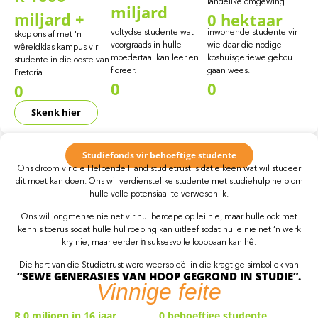
landelike omgewing.
miljard
miljard +
0
hektaar
voltydse studente wat
inwonende studente vir
skop ons af met 'n
voorgraads in hulle
wie daar die nodige
wêreldklas kampus vir
moedertaal kan leer en
koshuisgeriewe gebou
studente in die ooste van
floreer.
gaan wees.
Pretoria.
0
0
0
Skenk hier
Studiefonds vir behoeftige studente
Ons droom vir die Helpende Hand studietrust is dat elkeen wat wil studeer
dit moet kan doen. Ons wil verdienstelike studente met studiehulp help om
hulle volle potensiaal te verwesenlik.
Ons wil jongmense nie net vir hul beroepe op lei nie, maar hulle ook met
kennis toerus sodat hulle hul roeping kan uitleef sodat hulle nie net ‘n werk
kry nie, maar eerder ŉ suksesvolle loopbaan kan hê.
Die hart van die Studietrust word weerspieël in die kragtige simboliek van
“SEWE GENERASIES VAN HOOP GEGROND IN STUDIE”.
Vinnige
feite
R
0
miljoen in 16 jaar
0
behoeftige studente