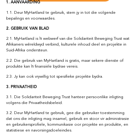
1. AANVAARDING
1.1. Deur MyHartland te gebruik, stem jy in tot die volgende
bepalings en voorwaardes.
2. GEBRUIK VAN BLAD
2.1. MyHartland is ŉ webwerf van die Solidariteit Beweging Trust wat
Afrikaners wêreldwyd verbind, kulturele inhoud deel en projekte in
Suid-Afrika ondersteun.
2.2. Die gebruik van MyHartland is gratis, maar sekere dienste of
produkte kan ŉ finansiële bydrae vereis.
2.3. Jy kan ook vrywillig tot spesifieke projekte bydra.
3. PRIVAATHEID
3.1. Die Solidariteit Beweging Trust hanteer persoonlike inligting
volgens die Privaatheidsbeleid.
3.2. Deur MyHartland te gebruik, gee die gebruiker toestemming
dat ons die inligting mag insamel, gebruik en stoor vir administrasie
en gebruikersprofiele, kommunikasie oor projekte en produkte, en
statistiese en navorsingsdoeleindes.