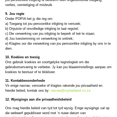
verlies, vernietiging of misbruik.
9. Jou regte
Onder POPIA het jy die reg om:
a) Toegang tot jou persoonlike inligting te versoek;
b) Onjuiste of onvolledige inligting te laat regstel;
c) Die verwerking van jou inligting te beperk of teë te staan;
d) Jou toestemming vir verwerking te onttrek;
e) Klagtes oor die verwerking van jou persoonlike inligting by ons in te
dien.
10. Koekies en toesig
Ons gebruik koekies en soortgelyke tegnologieë om die
gebruikerservaring te verbeter. Jy kan jou blaaierinstellings aanpas om
koekies te bestuur of te blokkeer.
11. Kontakbesonderhede
Vir enige navrae, versoeke of klagtes rakende jou privaatheid en
hierdie beleid, kontak ons by:
navrae@myhartland.co.za
12. Wysigings aan die privaatheidsbeleid
Ons mag hierdie beleid van tyd tot tyd wysig. Enige wysigings sal op
die webwerf gepubliseer word met ’n nuwe datum van