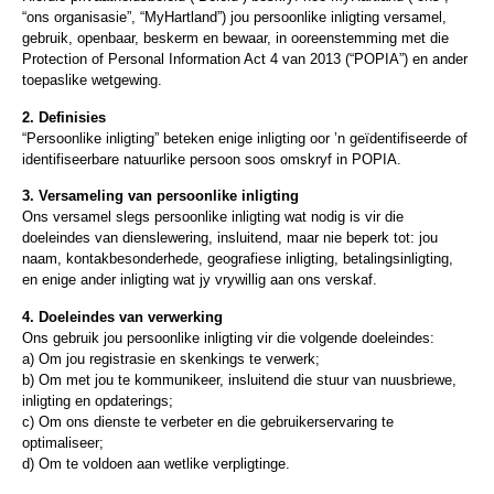
“ons organisasie”, “MyHartland”) jou persoonlike inligting versamel,
gebruik, openbaar, beskerm en bewaar, in ooreenstemming met die
Protection of Personal Information Act 4 van 2013 (“POPIA”) en ander
toepaslike wetgewing.
2. Definisies
“Persoonlike inligting” beteken enige inligting oor ’n geïdentifiseerde of
identifiseerbare natuurlike persoon soos omskryf in POPIA.
3. Versameling van persoonlike inligting
Ons versamel slegs persoonlike inligting wat nodig is vir die
doeleindes van dienslewering, insluitend, maar nie beperk tot: jou
naam, kontakbesonderhede, geografiese inligting, betalingsinligting,
en enige ander inligting wat jy vrywillig aan ons verskaf.
4. Doeleindes van verwerking
Ons gebruik jou persoonlike inligting vir die volgende doeleindes:
a) Om jou registrasie en skenkings te verwerk;
b) Om met jou te kommunikeer, insluitend die stuur van nuusbriewe,
inligting en opdaterings;
c) Om ons dienste te verbeter en die gebruikerservaring te
optimaliseer;
d) Om te voldoen aan wetlike verpligtinge.