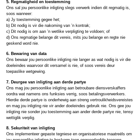
5. Regmatigheid en toestemming
Ons sal jou persoonlike inligting slegs verwerk indien dit regmatig is,
soos wanneer:
a) Jy toestemming gegee het;
b) Dit nodig is vir die nakoming van ’n kontrak;
c) Dit nodig is om aan ’n wetlike verpligting te voldoen; of
d) Ons regmatige belange dit vereis, mits jou belange en regte nie
geskend word nie.
6. Bewaring van data
Ons bewaar jou persoonlike inligting nie langer as wat nodig is vir die
doeleindes waarvoor dit versamel is nie, of soos vereis deur
toepaslike wetgewing.
7. Deurgee van inligting aan derde partye
Ons mag jou persoonlike inligting aan betroubare diensverskaffers
oordra wat namens ons funksies verrig, soos betalingsverwerkers.
Hierdie derde partye is onderhewig aan streng vertroulikheidsvereistes
en mag jou inligting nie vir ander doeleindes gebruik nie. Ons gee jou
inligting nie sonder jou toestemming aan ander derde partye nie, tensy
wettiglik verplig.
8. Sekuriteit van inligting
Ons implementeer gepaste tegniese en organisatoriese maatreëls om
jou persoonlike inligting te beskerm teen ongeoorloofde toegang,