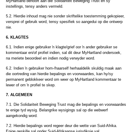
MyHartland behoort aan die Solidariteit Beweging Trust en sy
instellings, tensy anders vermeld.
5.2. Hierdie inhoud mag nie sonder skriftelike toestemming gekopieer,
versprei of gebruik word, tensy spesifiek so aangedui op die ontwerp
nie.
6. KLAGTES
6.1. Indien enige gebruiker ŉ klagte/grief oor ŉ ander gebruiker se
kommentaar en/of profiel indien, sal dit deur MyHartland ondersoek,
na meriete beoordeel en indien nodig verwyder word.
6.2. Indien ŉ gebruiker hom-/haarself herhaaldelik skuldig maak aan
die oortreding van hierdie bepalings en voorwaardes, kan hy/sy
permanent geblokkeer word om weer op MyHartland kommentaar te
lewer of om ŉ profiel te skep.
7. ALGEMEEN
7.1. Die Solidariteit Beweging Trust mag die bepalings en voorwaardes
te enige tyd wysig. Belangrike wysigings sal op die webwerf
aangekondig word.
7.2. Hierdie bepalings word regeer deur die wette van Suid-Afrika.
Enige geskille sal onder Suid-Afrikaanse jurisdiksie val.