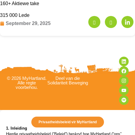
160+ Aktiewe take
315 000 Lede
September 29, 2025
VOLG
Privaatheidsbeleid
Bepalings en
voorwaardes
ONS
© 2026 MyHartland.
Deel van die
Alle regte
Solidariteit Beweging
voorbehou.
Privaatheidsbeleid vir MyHartland
1. Inleiding
Hierdie privaatheidsbeleid (“Beleid”) beskryf hoe MyHartland (“ons”,