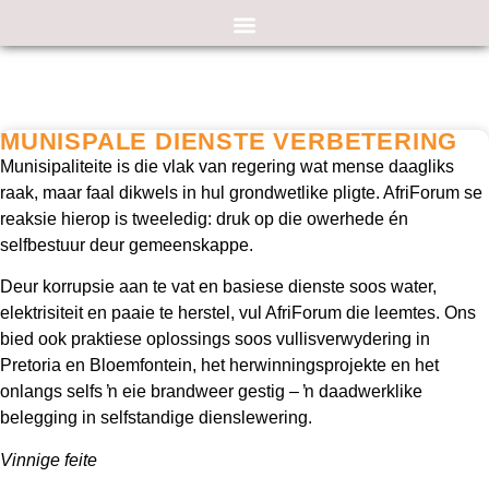
MUNISPALE DIENSTE VERBETERING
Munisipaliteite is die vlak van regering wat mense daagliks
raak, maar faal dikwels in hul grondwetlike pligte. AfriForum se
reaksie hierop is tweeledig: druk op die owerhede én
selfbestuur deur gemeenskappe.
Deur korrupsie aan te vat en basiese dienste soos water,
elektrisiteit en paaie te herstel, vul AfriForum die leemtes. Ons
bied ook praktiese oplossings soos vullisverwydering in
Pretoria en Bloemfontein, het herwinningsprojekte en het
onlangs selfs ŉ eie brandweer gestig – ŉ daadwerklike
belegging in selfstandige dienslewering.
Vinnige feite