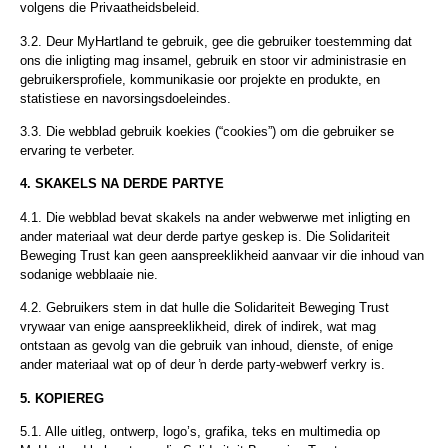
volgens die Privaatheidsbeleid.
3.2. Deur MyHartland te gebruik, gee die gebruiker toestemming dat
ons die inligting mag insamel, gebruik en stoor vir administrasie en
gebruikersprofiele, kommunikasie oor projekte en produkte, en
statistiese en navorsingsdoeleindes.
3.3. Die webblad gebruik koekies (“cookies”) om die gebruiker se
ervaring te verbeter.
4. SKAKELS NA DERDE PARTYE
4.1. Die webblad bevat skakels na ander webwerwe met inligting en
ander materiaal wat deur derde partye geskep is. Die Solidariteit
Beweging Trust kan geen aanspreeklikheid aanvaar vir die inhoud van
sodanige webblaaie nie.
4.2. Gebruikers stem in dat hulle die Solidariteit Beweging Trust
vrywaar van enige aanspreeklikheid, direk of indirek, wat mag
ontstaan as gevolg van die gebruik van inhoud, dienste, of enige
ander materiaal wat op of deur ŉ derde party-webwerf verkry is.
5. KOPIEREG
5.1. Alle uitleg, ontwerp, logo’s, grafika, teks en multimedia op