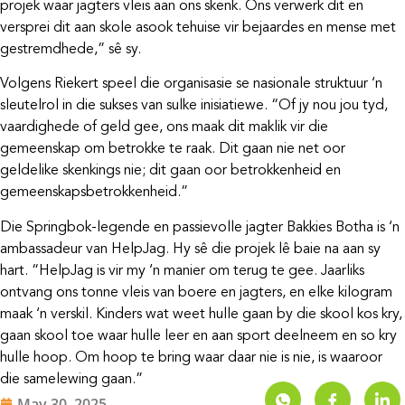
projek waar jagters vleis aan ons skenk. Ons verwerk dit en
versprei dit aan skole asook tehuise vir bejaardes en mense met
gestremdhede,” sê sy.
Volgens Riekert speel die organisasie se nasionale struktuur ‘n
sleutelrol in die sukses van sulke inisiatiewe. “Of jy nou jou tyd,
vaardighede of geld gee, ons maak dit maklik vir die
gemeenskap om betrokke te raak. Dit gaan nie net oor
geldelike skenkings nie; dit gaan oor betrokkenheid en
gemeenskapsbetrokkenheid.”
Die Springbok-legende en passievolle jagter Bakkies Botha is ‘n
ambassadeur van HelpJag. Hy sê die projek lê baie na aan sy
hart. “HelpJag is vir my ‘n manier om terug te gee. Jaarliks
ontvang ons tonne vleis van boere en jagters, en elke kilogram
maak ‘n verskil. Kinders wat weet hulle gaan by die skool kos kry,
gaan skool toe waar hulle leer en aan sport deelneem en so kry
hulle hoop. Om hoop te bring waar daar nie is nie, is waaroor
die samelewing gaan.”
May 30, 2025