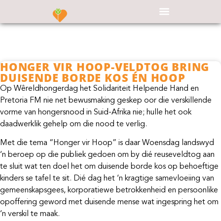
Kom Kuier-jeugprogram
HONGER VIR HOOP-VELDTOG BRING
DUISENDE BORDE KOS ÉN HOOP
Op Wêreldhongerdag het Solidariteit Helpende Hand en
Pretoria FM nie net bewusmaking geskep oor die verskillende
vorme van hongersnood in Suid-Afrika nie; hulle het ook
daadwerklik gehelp om die nood te verlig.
Met die tema “Honger vir Hoop” is daar Woensdag landswyd
‘n beroep op die publiek gedoen om by dié reuseveldtog aan
te sluit wat ten doel het om duisende borde kos op behoeftige
kinders se tafel te sit. Dié dag het ‘n kragtige samevloeiing van
gemeenskapsgees, korporatiewe betrokkenheid en persoonlike
opoffering geword met duisende mense wat ingespring het om
‘n verskil te maak.