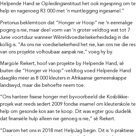
Helpende Hand se Opleidingsinstituut het ook ingespring om te
help en nagenoeg R3 000 met ‘n muntlegging ingesamel.”
Pretorius beklemtoon dat “Honger vir Hoop” nie ‘n eenmalige
poging is nie, maar deel vorm van ‘n groter veldtog wat tot 7
Junie voortduur wanneer Wêreldvoedselsekerheidsdag in die
kollig is. “As ons nie voedselsekerheid het nie, kan ons nie die res
van ons projekte volhoubaar aanpak nie,” voeg hy by.
Margole Riekert, hoof van projekte by Helpende Hand, sê
buiten die “Honger vir Hoop”-veldtog voed Helpende Hand
daagliks meer as 8 000 kleuters in Afrikaanse gemeenskappe
landswyd, maar die behoefte neem toe.
“Ons hanteer fisiese honger met byvoorbeeld die Kosblikkie-
projek wat reeds sedert 2009 fondse insamel om kleuterskole te
help om gesonde kos aan te koop. Dit was egter gou duidelik
dat finansiële hulp alleen nie genoeg is nie,” sê Riekert.
“Daarom het ons in 2018 met HelpJag begin. Dit is ‘n praktiese