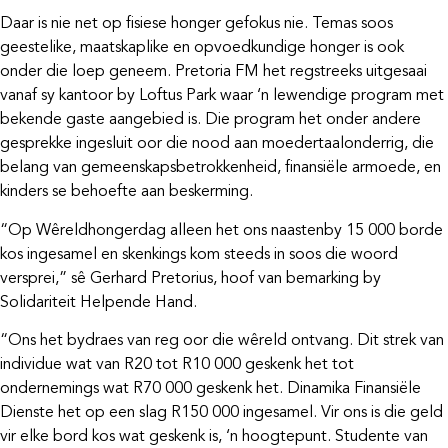
Daar is nie net op fisiese honger gefokus nie. Temas soos
geestelike, maatskaplike en opvoedkundige honger is ook
onder die loep geneem. Pretoria FM het regstreeks uitgesaai
vanaf sy kantoor by Loftus Park waar ‘n lewendige program met
bekende gaste aangebied is. Die program het onder andere
gesprekke ingesluit oor die nood aan moedertaalonderrig, die
belang van gemeenskapsbetrokkenheid, finansiële armoede, en
kinders se behoefte aan beskerming.
“Op Wêreldhongerdag alleen het ons naastenby 15 000 borde
kos ingesamel en skenkings kom steeds in soos die woord
versprei,” sê Gerhard Pretorius, hoof van bemarking by
Solidariteit Helpende Hand.
“Ons het bydraes van reg oor die wêreld ontvang. Dit strek van
individue wat van R20 tot R10 000 geskenk het tot
ondernemings wat R70 000 geskenk het. Dinamika Finansiële
Dienste het op een slag R150 000 ingesamel. Vir ons is die geld
vir elke bord kos wat geskenk is, ‘n hoogtepunt. Studente van